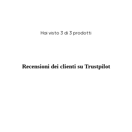
Seleziona il paese di consegna
Hai visto 3 di 3 prodotti
Seleziona una lingua
Recensioni dei clienti su Trustpilot
Cambiare