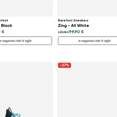
efoot
Barefoot Sneakers
 Black
Zing - All White
0 €
99,90 €
139,90 €
in magazzino tutte le taglie
in magazzino tutte le taglie
-27%