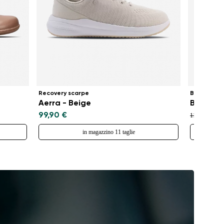
Recovery scarpe
Ballerine 
Aerra - Beige
Bellissi
99,90 €
79,
119,90 €
in magazzino 11 taglie