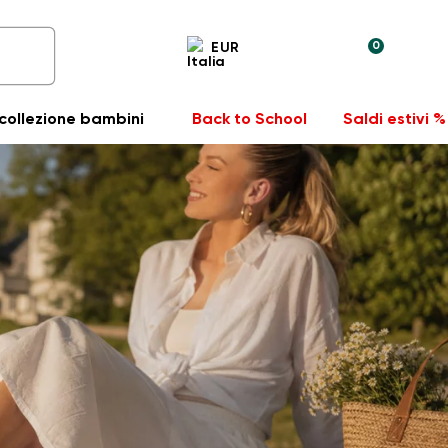
0
EUR
collezione bambini
Back to School
Saldi estivi %