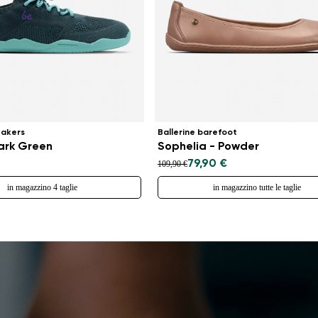
eakers
Ballerine barefoot
Dark Green
Sophelia - Powder
79,90 €
109,90 €
in magazzino 4 taglie
in magazzino tutte le taglie
Cambia regione
Seleziona il paese di consegna