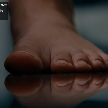
Seleziona una lingua
tivo
ini
Cambiare