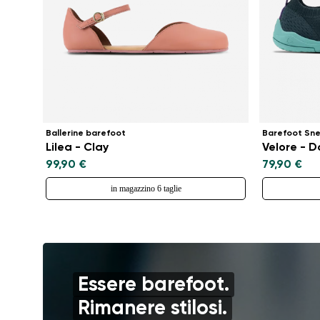
Ballerine barefoot
Barefoot Sn
Lilea - Clay
Velore - 
99,90 €
79,90 €
in magazzino 6 taglie
Essere barefoot.
Rimanere stilosi.