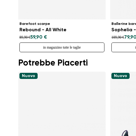
Barefoot scarpe
Ballerine bar
Rebound - All White
Sophelia -
59,90 €
79,9
89,90 €
109,90 €
in magazzino tutte le taglie
Potrebbe Piacerti
Nuovo
Nuovo