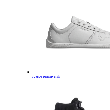
Scarpe primaverili