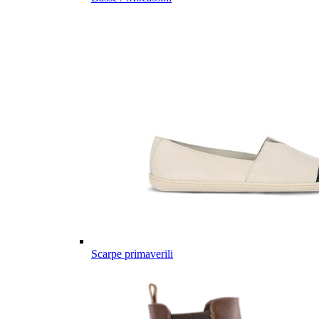
Scarpe primaverili