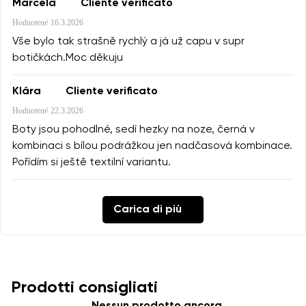
Marcela
Cliente verificato
Hodnotené
16.3.2026
Vše bylo tak strašně rychlý a já už capu v supr
botičkách.Moc děkuju
Klára
Cliente verificato
Hodnotené
22.3.2026
Boty jsou pohodlné, sedí hezky na noze, černá v
kombinaci s bílou podrážkou jen nadčasová kombinace.
Pořídím si ještě textilní variantu.
Carica di più
Prodotti consigliati