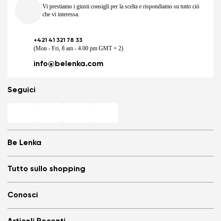
Vi prestiamo i giusti consigli per la scelta e rispondiamo su tutto ció
che vi interessa.
+421 41 321 78 33
(Mon - Fri, 8 am - 4.00 pm GMT + 2)
info@belenka.com
Seguici
Be Lenka
Negozi Barefoot
Tutto sullo shopping
Store Locator
Chi siamo
Domande frequenti
Conosci
Be Lenka nei media
Login
Cookies
TERMINI E CONDIZIONI GENERALI
Blog
Termini di protezione dei dati personali