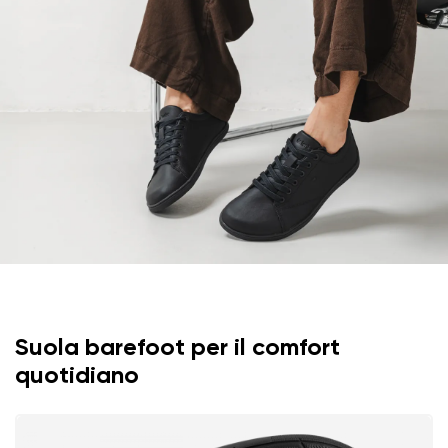
Valutazione del testo
Seleziona una lingua
Domanda
Valutazione
Cambiare
Acconsento al trattamento dei dati personali inseriti ai
sensi di
queste condizioni
e alla loro pubblicazione.
Acconsento al trattamento dei dati personali inseriti ai
sensi di
queste condizioni
e alla loro pubblicazione.
Aggiungi una valutazione
Suola barefoot per il comfort
quotidiano