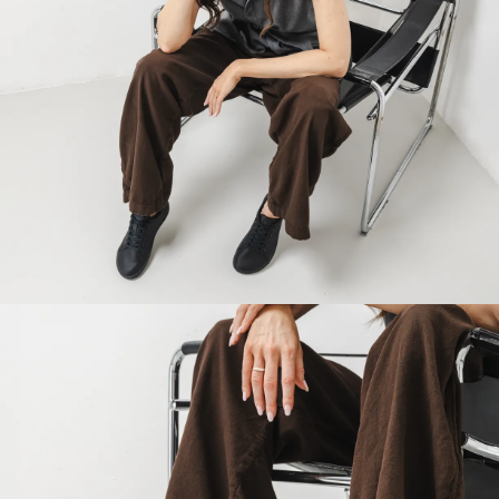
Il tuo nome e cognome
Il tuo nome
Variante
La tua email
Cambia regione
Numero d'ordine
Seleziona il paese di consegna
Variante