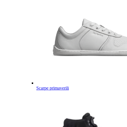
Scarpe primaverili