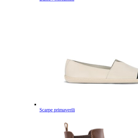
Scarpe primaverili