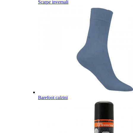
Scarpe invernali
Barefoot calzini