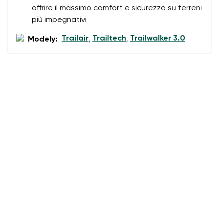
offrire il massimo comfort e sicurezza su terreni
più impegnativi
Trailair
Trailtech
Trailwalker 3.0
Modely:
,
,