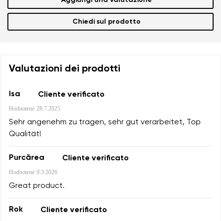
Acconsento al trattamento dei dati personali inseriti ai sen
condizioni
e alla loro pubblicazione.
Acconsento al trattamento dei dati personali inseriti ai sen
Chiedi sul prodotto
condizioni
e alla loro pubblicazione.
Aggiungi una valutazione
Valutazioni dei prodotti
Isa
Cliente verificato
Hodnotené
28.7.2025
Sehr angenehm zu tragen, sehr gut verarbeitet, Top
Qualität!
Purcărea
Cliente verificato
Hodnotené
9.3.2026
Great product.
Rok
Cliente verificato