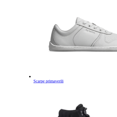
Scarpe primaverili