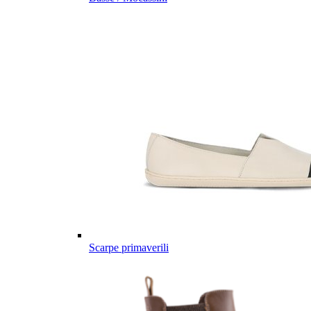
Scarpe primaverili