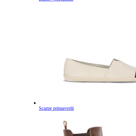
Scarpe primaverili