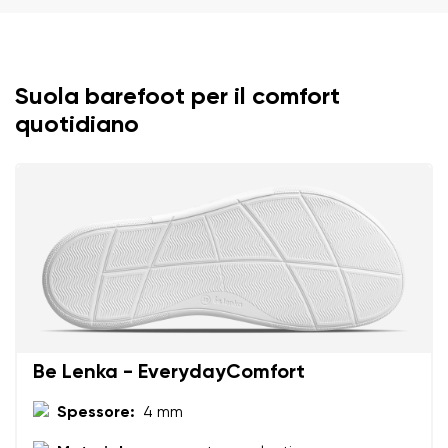
Suola barefoot per il comfort
quotidiano
Il tuo nome e cognome
Il tuo nome
Variante
Be Lenka - EverydayComfort
La tua email
Spessore:
4 mm
Cambia regione