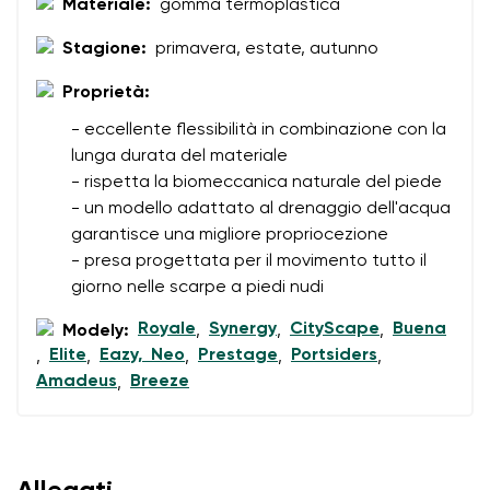
Materiale:
gomma termoplastica
Numero d'ordine
Seleziona il paese di consegna
Stagione:
primavera, estate, autunno
Variante
Proprietà:
Valutazione del testo
- eccellente flessibilità in combinazione con la
Seleziona una lingua
lunga durata del materiale
Domanda
- rispetta la biomeccanica naturale del piede
- un modello adattato al drenaggio dell'acqua
garantisce una migliore propriocezione
Valutazione
- presa progettata per il movimento tutto il
Cambiare
giorno nelle scarpe a piedi nudi
Acconsento al trattamento dei dati personali inseriti ai
sensi di
queste condizioni
e alla loro pubblicazione.
Acconsento al trattamento dei dati personali inseriti ai
Royale
Synergy
CityScape
Buena
Modely:
,
,
,
sensi di
queste condizioni
e alla loro pubblicazione.
Elite
Eazy, Neo
Prestage
Portsiders
,
,
,
,
,
Amadeus
Breeze
,
Aggiungi una valutazione