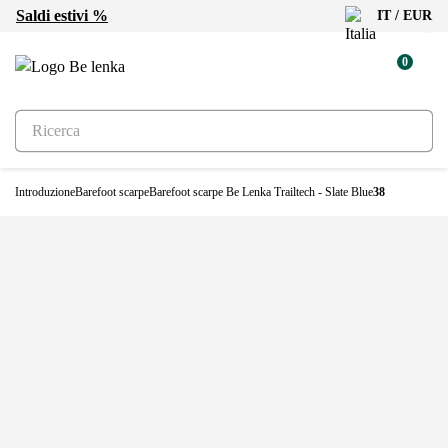
Saldi estivi %
IT / EUR
Nuovo
0
Introduzione
Barefoot scarpe
Barefoot scarpe Be Lenka Trailtech - Slate Blue
38