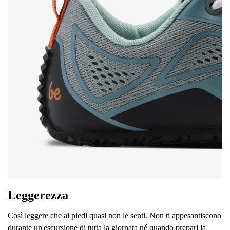
Valutazione del testo
Seleziona una lingua
Domanda
Valutazione
Cambiare
Acconsento al trattamento dei dati personali inseriti ai sensi di
queste condizioni
e alla loro pubblicazione.
Acconsento al trattamento dei dati personali inseriti ai sensi di
queste condizioni
e alla loro pubblicazione.
Aggiungi una valutazione
Leggerezza
Così leggere che ai piedi quasi non le senti. Non ti appesantiscono
durante un'escursione di tutta la giornata né quando prepari la