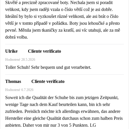
Skvělé a precizně zpracované boty. Nechala jsem si poradit
velikost, kdy jsem raději vzala o číslo větší což je asi dobře.
Ideální by bylo si vyzkoušet různé velikosti, ale asi brát o číslo
větší je v tomto případě v pořádku. Boty jsou lehoučké a přesto
pevné. Měnila jsem tkaničky za kratší, asi víc utahuji, ale za mě
dobrá volba.
Cliente verificato
Ulrike
Hodnotené
28.5.2026
Toller Schuh! Sehr bequem und gut verarbeitet.
Cliente verificato
Thomas
Hodnotené
6.7.2026
Soweit ich die Qualität der Schuhe bis zum jetzigen Zeitpunkt,
wenige Tage nach dem Kauf beurteilen kann, bin ich sehr
zufrieden. Preislich möchte ich allerdings erwähnen, das andere
Hersteller eine gleiche Qualität durchaus schon zum halben Preis
anbieten. Daher von mir nur 3 von 5 Punkten. LG