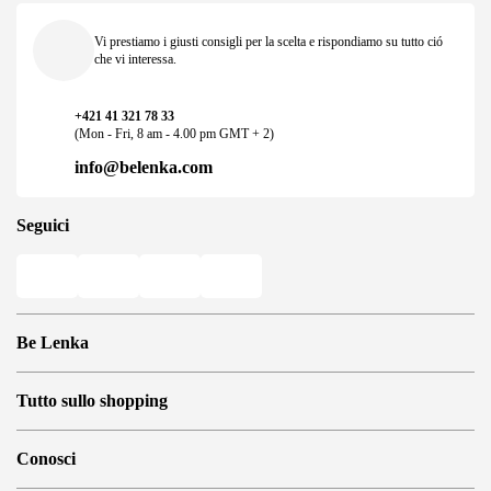
Vi prestiamo i giusti consigli per la scelta e rispondiamo su tutto ció
che vi interessa.
+421 41 321 78 33
(Mon - Fri, 8 am - 4.00 pm GMT + 2)
info@belenka.com
Seguici
Be Lenka
Negozi Barefoot
Tutto sullo shopping
Store Locator
Chi siamo
Domande frequenti
Conosci
Be Lenka nei media
Login
Cookies