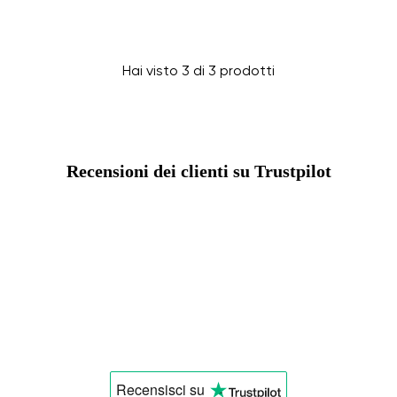
Seleziona il paese di consegna
Hai visto 3 di 3 prodotti
Seleziona una lingua
Recensioni dei clienti su Trustpilot
Cambiare
Recensisci
su