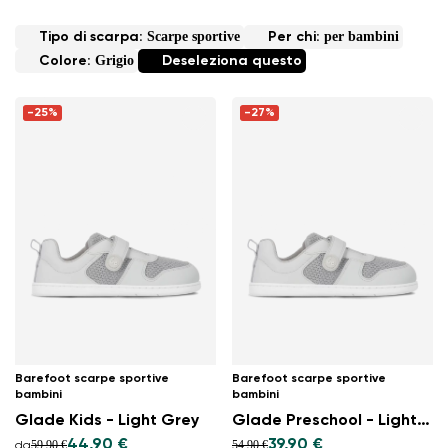
Scarpe sportive
per bambini
Tipo di scarpa:
Per chi:
Grigio
Colore:
Deseleziona questo
-25%
-27%
Barefoot scarpe sportive
Barefoot scarpe sportive
bambini
bambini
Glade Kids - Light Grey
Glade Preschool - Light Grey
44,90 €
39,90 €
59,90 €
54,90 €
da