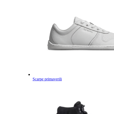
Scarpe primaverili