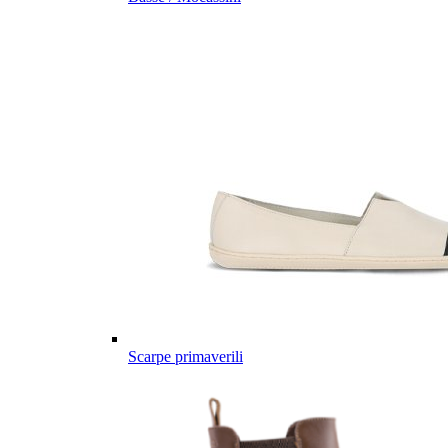
Scarpe primaverili