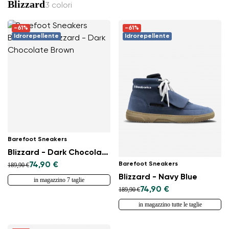
Seleziona il paese di consegna
Blizzard
3 colori
-61%
-61%
Idrorepellente
Idrorepellente
Seleziona una lingua
Cambiare
Barefoot Sneakers
Blizzard - Dark Chocolate Brown
Barefoot Sneakers
74,90 €
189,90 €
Blizzard - Navy Blue
in magazzino 7 taglie
74,90 €
189,90 €
in magazzino tutte le taglie