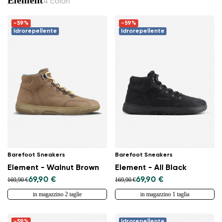
4 colori
-59%
-59%
Idrorepellente
Idrorepellente
Barefoot Sneakers
Barefoot Sneakers
Element - Walnut Brown
Element - All Black
69,90 €
69,90 €
169,90 €
169,90 €
in magazzino 2 taglie
in magazzino 1 taglia
-59%
Idrorepellente