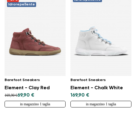
Idrorepellente
Barefoot Sneakers
Barefoot Sneakers
Element - Clay Red
Element - Chalk White
69,90 €
169,90 €
169,90 €
in magazzino 1 taglia
in magazzino 1 taglia
Cambia regione