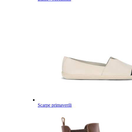
Scarpe primaverili