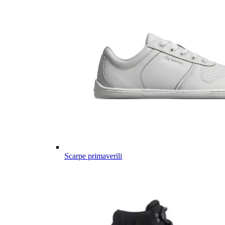
Scarpe primaverili