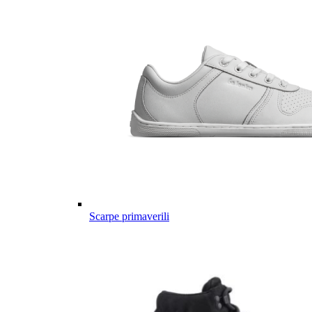
Scarpe primaverili