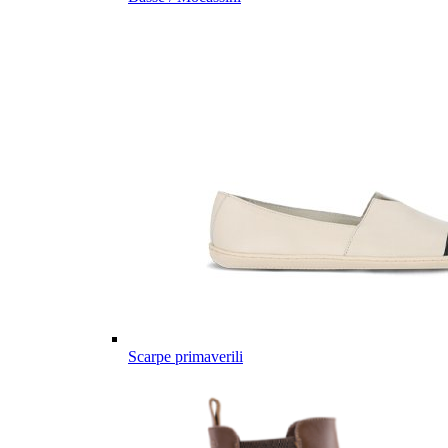
Scarpe primaverili