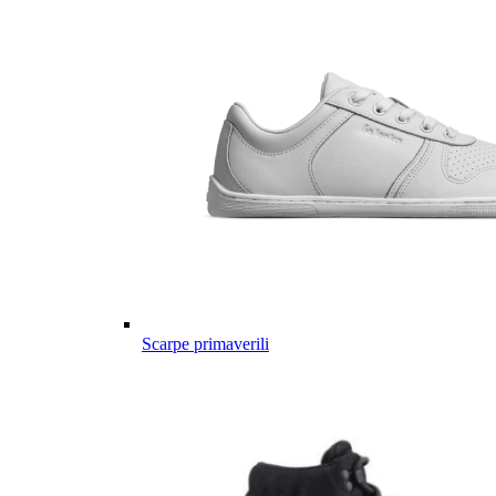
Scarpe primaverili