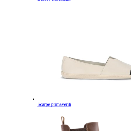
Scarpe primaverili