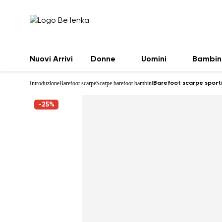
Nuovi Arrivi
Donne
Uomini
Bambin
Introduzione
Barefoot scarpe
Scarpe barefoot bambini
Barefoot scarpe sporti
-25%