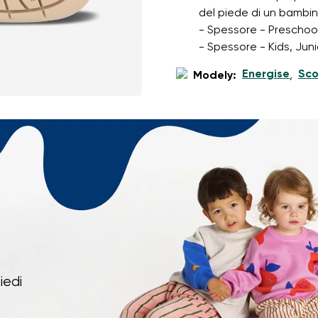
del piede di un bambi
- Spessore - Preschool:
- Spessore - Kids, Juni
Energise
Sco
Modely:
,
iedi