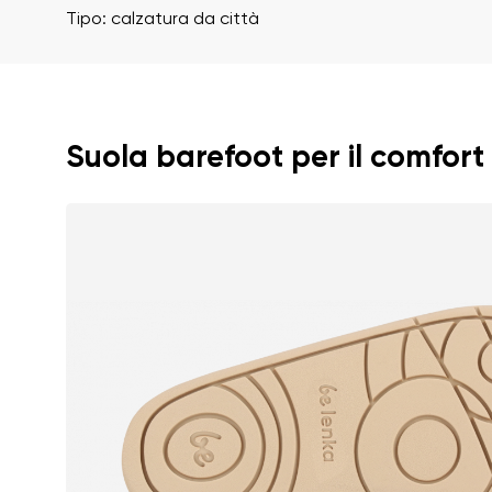
Valutazione del tes
Tipo: calzatura da città
Acconsento al tratt
Valutazione
Suola barefoot per il comfort
Acconsento al tratt