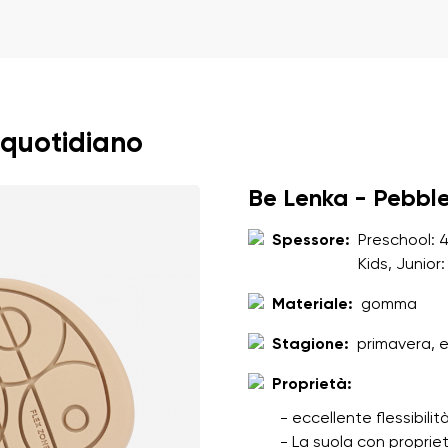
to
Seleziona una lingua
amento dei dati personali inseriti ai sensi di
queste condizioni
e 
Cambiare
 quotidiano
amento dei dati personali inseriti ai sensi di
queste condizioni
e 
Be Lenka - Pebbl
Spessore:
Preschool: 
Aggiungi una valutazione
Kids, Junior
Materiale:
gomma
Stagione:
primavera, 
Proprietà:
- eccellente flessibili
- La suola con proprie