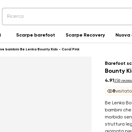
i
Scarpe barefoot
Scarpe Recovery
Nuova 
ve bambini Be Lenka Bounty Kids - Coral Pink
Barefoot sc
Bounty Ki
4.91
150 recens
8
visitat
Be Lenka Bou
bambini che 
morbido sent
struttura le
giornata pie