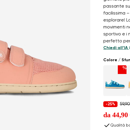
passante sul
facilissima 
esplorare! 
movimenti na
sportivo e i
perfetto per
Chiedi all’IA
Colore / Sf
%
59,90
-25%
da
44,90
Qualità b