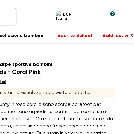
0
EUR
collezione bambini
Back to School
Saldi estivi %
arpe sportive bambini
ds - Coral Pink
ioni
ori stanno visualizzando questo prodotto.
nty in rosa corallo sono scarpe barefoot per
permettono ai piedini di sentirsi liberi come su un
iero nel bosco. Grazie ai materiali traspiranti e alla
ggera, i piedi rimangono freschi anche dopo una
na di avventure. Due strap in velcro e un pratico