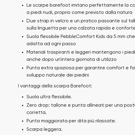
Le scarpe barefoot imitano perfettamente la 
a piedi nudi, proprio come previsto dalla natura
Due strap in velcro e un pratico passante sul tal
sulla linguetta per una calzata rapida e confort
Suola flessibile PebbleComfort Kids da 5 mm che 
adatta ad ogni passo
Materiali traspiranti e leggeri mantengono i piedi
anche dopo un'intera giornata di utilizzo
Il tuo nome e cogno
Punta extra spaziosa per garantire comfort e fav
Il tuo nome
sviluppo naturale dei piedini
I vantaggi della scarpa Barefoot:
Suola ultra flessibile.
Variante
Numero d'ordine
Zero drop: tallone e punta allineati per una post
corretta.
Punta maggiorata per dita più rilassate.
Scarpa leggera.
Domanda