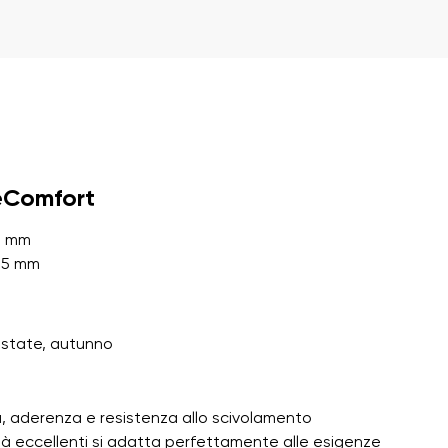
alla loro pubblicazione.
alla loro pubblicazione.
eComfort
4 mm
: 5 mm
estate, autunno
tà, aderenza e resistenza allo scivolamento
tà eccellenti si adatta perfettamente alle esigenze