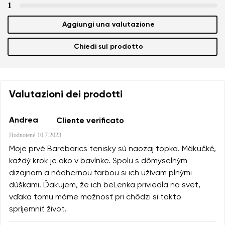
1
Aggiungi una valutazione
Chiedi sul prodotto
Valutazioni dei prodotti
Andrea
Cliente verificato
Hodnotené
10.7.2023
Moje prvé Barebarics tenisky sú naozaj topka. Mäkučké,
každý krok je ako v bavlnke. Spolu s dômyselným
dizajnom a nádhernou farbou si ich užívam plnými
dúškami. Ďakujem, že ich beLenka priviedla na svet,
vďaka tomu máme možnosť pri chôdzi si takto
spríjemniť život.