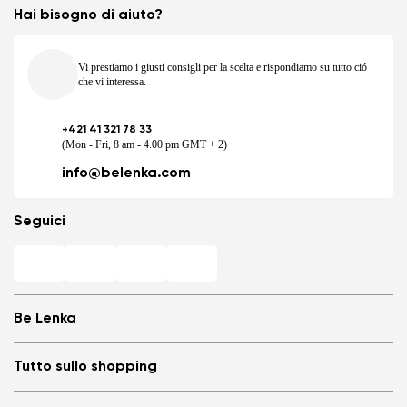
Hai bisogno di aiuto?
Vi prestiamo i giusti consigli per la scelta e rispondiamo su tutto ció
che vi interessa.
+421 41 321 78 33
(Mon - Fri, 8 am - 4.00 pm GMT + 2)
info@belenka.com
Seguici
Be Lenka
Negozi Barefoot
Tutto sullo shopping
Store Locator
Chi siamo
Domande frequenti