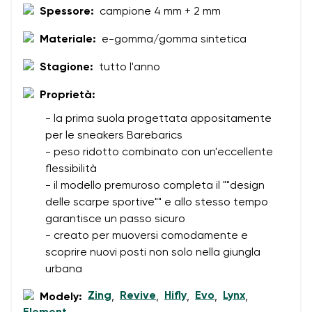
Acconsento al trattamento dei dati personali inseriti ai
Spessore:
campione 4 mm + 2 mm
sensi di
queste condizioni
e alla loro pubblicazione.
Materiale:
e-gomma/gomma sintetica
Aggiungi una valutazione
Stagione:
tutto l'anno
Proprietà:
- la prima suola progettata appositamente
per le sneakers Barebarics
- peso ridotto combinato con un'eccellente
flessibilità
- il modello premuroso completa il ""design
delle scarpe sportive"" e allo stesso tempo
garantisce un passo sicuro
- creato per muoversi comodamente e
scoprire nuovi posti non solo nella giungla
urbana
Zing
Revive
Hifly
Evo
Lynx
Modely:
,
,
,
,
,