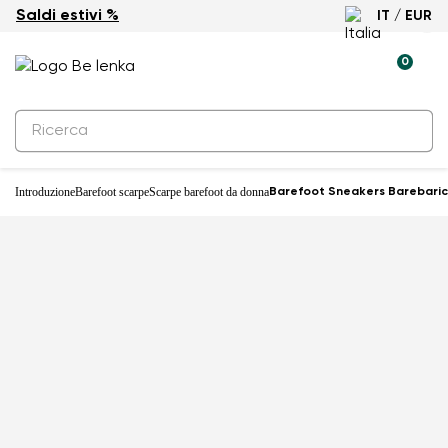
Saldi estivi %
IT / EUR
0
Introduzione
Barefoot scarpe
Scarpe barefoot da donna
Barefoot Sneakers Barebarics