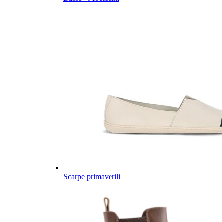
Scarpe primaverili