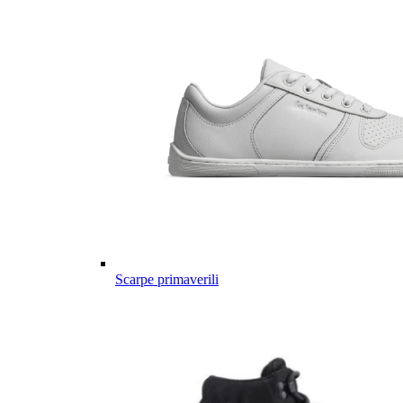
Scarpe primaverili