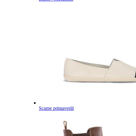
Scarpe primaverili