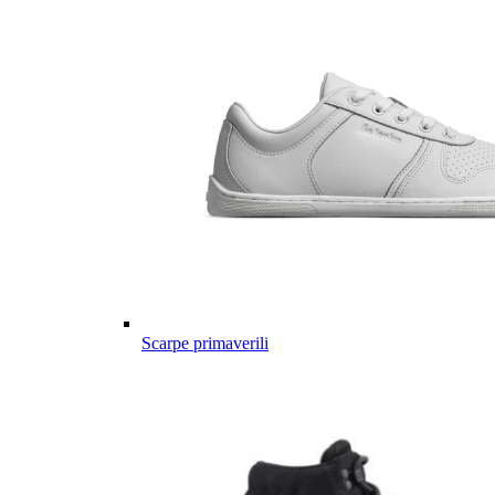
Scarpe primaverili