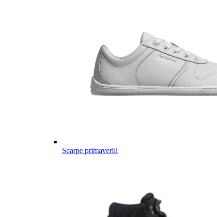
Scarpe primaverili