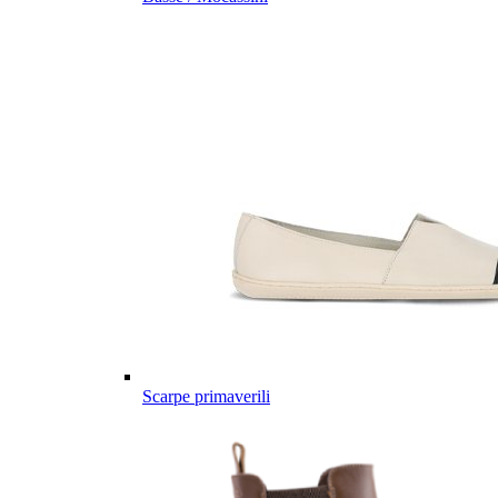
Scarpe primaverili