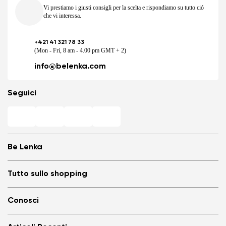
Vi prestiamo i giusti consigli per la scelta e rispondiamo su tutto ció
che vi interessa.
+421 41 321 78 33
(Mon - Fri, 8 am - 4.00 pm GMT + 2)
Cambia regione
info@belenka.com
Seleziona il paese di consegna
Seguici
Seleziona una lingua
Be Lenka
Negozi Barefoot
Tutto sullo shopping
Store Locator
Cambiare
Chi siamo
Domande frequenti
Conosci
Be Lenka nei media
Login
Cookies
TERMINI E CONDIZIONI GENERALI
Blog