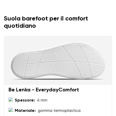
Suola barefoot per il comfort
quotidiano
Il tuo nome e cognome
Be Lenka - EverydayComfort
Spessore:
4 mm
Il tuo nome
Variante
Materiale:
gomma termoplastica
La tua email