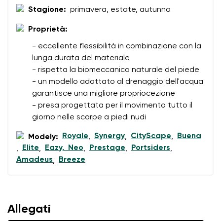
Stagione:
primavera, estate, autunno
Cambia regione
Numero d'ordine
Proprietà:
Seleziona il paese di consegna
Variante
- eccellente flessibilità in combinazione con la
lunga durata del materiale
- rispetta la biomeccanica naturale del piede
Valutazione del testo
- un modello adattato al drenaggio dell'acqua
Seleziona una lingua
Domanda
garantisce una migliore propriocezione
- presa progettata per il movimento tutto il
giorno nelle scarpe a piedi nudi
Royale
Synergy
CityScape
Buena
Valutazione
Modely:
,
,
,
Cambiare
Elite
Eazy, Neo
Prestage
Portsiders
,
,
,
,
,
Acconsento al trattamento dei dati personali inseriti ai
Amadeus
Breeze
,
sensi di
queste condizioni
e alla loro pubblicazione.
Acconsento al trattamento dei dati personali inseriti ai
sensi di
queste condizioni
e alla loro pubblicazione.
Allegati
Aggiungi una valutazione