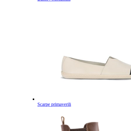
Scarpe primaverili