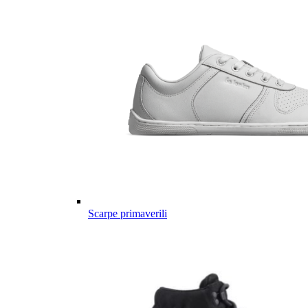
Scarpe primaverili