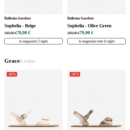
Ballerine barefoot
Ballerine barefoot
Sophelia - Beige
Sophelia - Olive Green
79,90 €
79,90 €
109,90 €
109,90 €
in magazzino 2 taglie
in magazzino tutte le taglie
Grace
5 colori
-31%
-31%