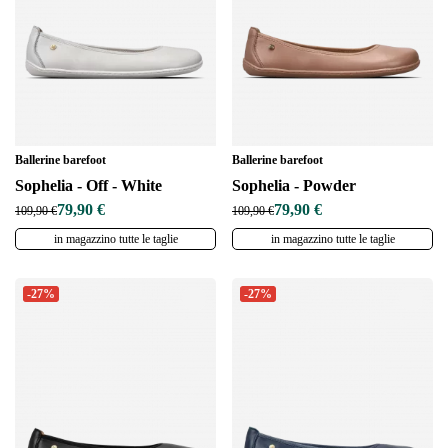
Ballerine barefoot
Ballerine barefoot
Sophelia - Off - White
Sophelia - Powder
79,90 €
79,90 €
109,90 €
109,90 €
in magazzino tutte le taglie
in magazzino tutte le taglie
-27%
-27%