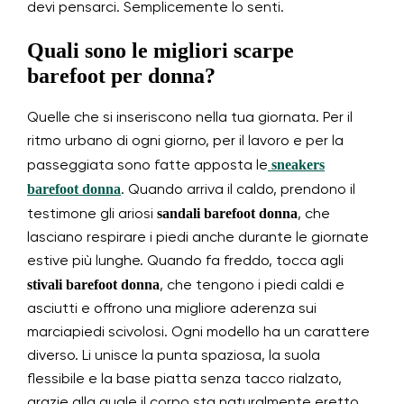
devi pensarci. Semplicemente lo senti.
Quali sono le migliori scarpe
barefoot per donna?
Quelle che si inseriscono nella tua giornata. Per il
ritmo urbano di ogni giorno, per il lavoro e per la
sneakers
passeggiata sono fatte apposta le
barefoot donna
. Quando arriva il caldo, prendono il
sandali barefoot donna
testimone gli ariosi
, che
lasciano respirare i piedi anche durante le giornate
estive più lunghe. Quando fa freddo, tocca agli
stivali barefoot donna
, che tengono i piedi caldi e
asciutti e offrono una migliore aderenza sui
marciapiedi scivolosi. Ogni modello ha un carattere
diverso. Li unisce la punta spaziosa, la suola
flessibile e la base piatta senza tacco rialzato,
grazie alla quale il corpo sta naturalmente eretto.