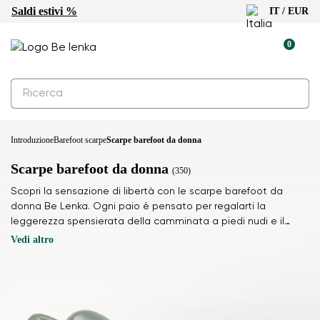
Saldi estivi %
IT / EUR
0
Introduzione
Barefoot scarpe
Scarpe barefoot da donna
Scarpe barefoot da donna
(350)
Scopri la sensazione di libertà con le scarpe barefoot da
donna Be Lenka. Ogni paio è pensato per regalarti la
leggerezza spensierata della camminata a piedi nudi e il
comfort per tutta la giornata. Leggerezza a ogni passo.
Vedi altro