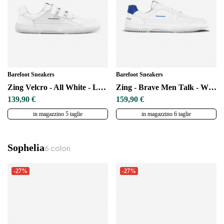
Barefoot Sneakers
Barefoot Sneakers
Zing Velcro - All White - Leather
Zing - Brave Men Talk - White & Blue
139,90 €
159,90 €
in magazzino 5 taglie
in magazzino 6 taglie
Sophelia
6 colori
-27%
-27%