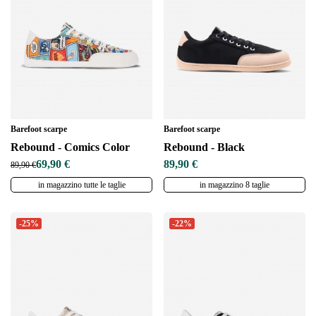
Barefoot scarpe
Barefoot scarpe
Rebound - Comics Color
Rebound - Black
69,90 €
89,90 €
89,90 €
in magazzino tutte le taglie
in magazzino 8 taglie
-25%
-22%