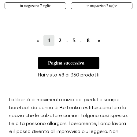
in magazzino 7 taglie
in magazzino 7 taglie
«
1
2
5
8
»
…
…
Pagina successiva
Hai visto 48 di 350 prodotti
La libertà di movimento inizia dai piedi. Le scarpe
barefoot da donna di Be Lenka restituiscono loro lo
spazio che le calzature comuni tolgono così spesso.
Le dita possono allargarsi liberamente, l’arco lavora
e il passo diventa all’improvviso più leggero. Non