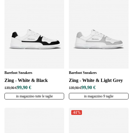
Barefoot Sneakers
Barefoot Sneakers
Zing - White & Black
Zing - White & Light Grey
99,90 €
99,90 €
139,90 €
139,90 €
Cambia regione
in magazzino tutte le taglie
in magazzino 9 taglie
Seleziona il paese di consegna
-61%