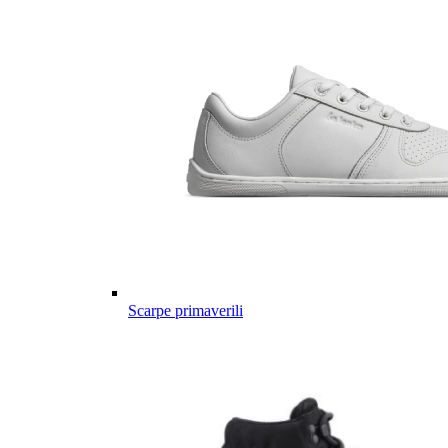
Scarpe primaverili