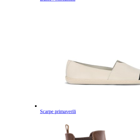
Scarpe primaverili