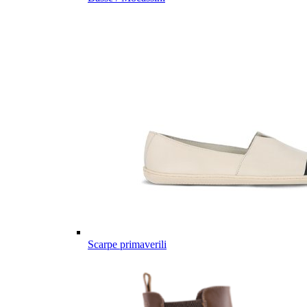
Scarpe primaverili