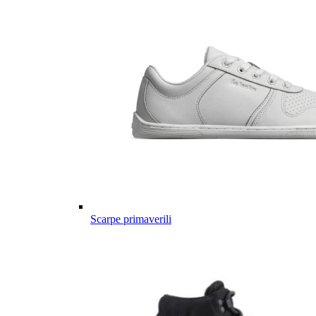
Scarpe primaverili