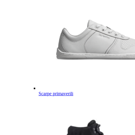
Scarpe primaverili