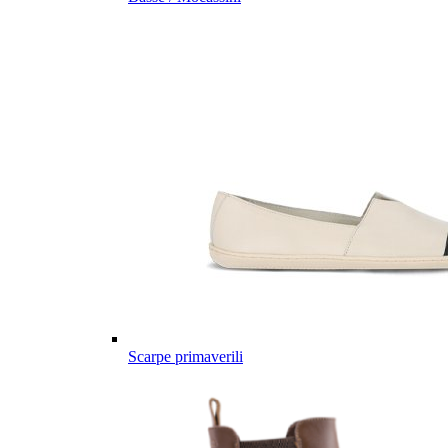
Scarpe primaverili