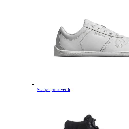
Scarpe primaverili