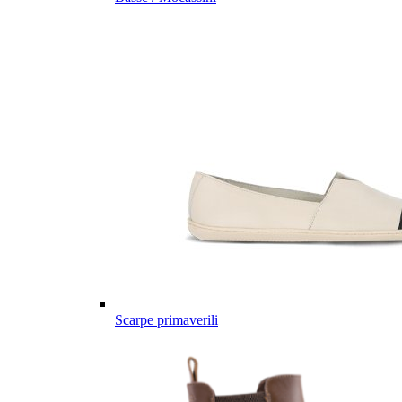
Scarpe primaverili