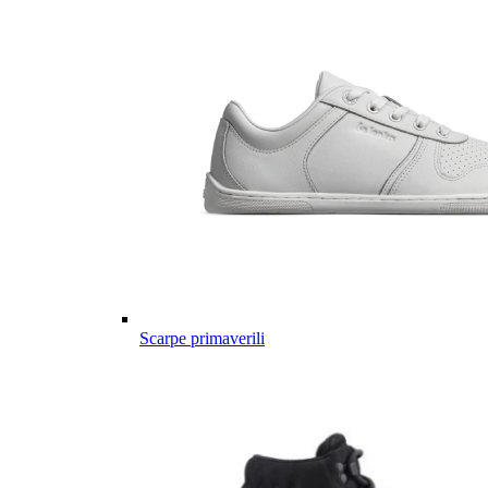
Scarpe primaverili