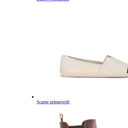
Scarpe primaverili