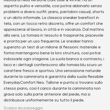
Rebound nella versione Dark Blue & White. Ha un
aspetto pulito e versatile, così potrai abbinarlo senza
problemi a diversi outfit: jeans, pantaloni casual, shorts
o un abito informale. La classica sneaker barefoot in
tela, con un tocco retro discreto, offre un comfort che
apprezzerai al lavoro, in città e in vacanza. Dal mattino
alla sera. La tomaia in tessuto è traspirante, piacevole
e pronta per un uso frequente. Le sneaker hanno
superato un test di un milione di flessioni: materiale e
forma mantengono bene la loro struttura, così potrai
indossarle ogni stagione. La suola bianca a contrasto, i
lacci e i dettagli conferiscono alla tomaia blu scuro un
carattere fresco e sportivo. Una sensazione naturale
durante la camminata è garantita dalla suola flessibile
EverydayComfort Neo. Tallone e punta si trovano sullo
stesso piano, così il carico durante la camminata non
grava solo sulla parte anteriore del piede, ma si
distribuisce uniformemente su tutto il piede.
Scarpa da passeggio