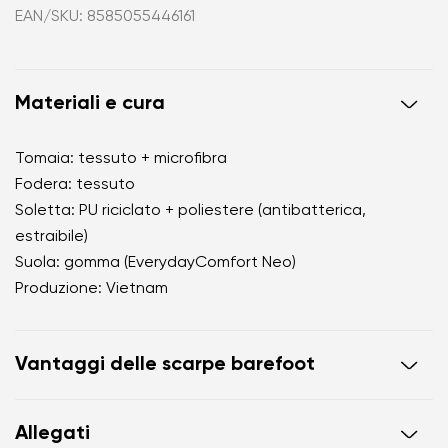
EAN/SKU: 8585055446161
Materiali e cura
Tomaia: tessuto + microfibra
Fodera: tessuto
Soletta: PU riciclato + poliestere (antibatterica,
estraibile)
Suola: gomma (EverydayComfort Neo)
Produzione: Vietnam
Vantaggi delle scarpe barefoot
imitano perfettamente il cammino a piedi nudi
Allegati
la forma anatomica della scarpa offre ampio spazio