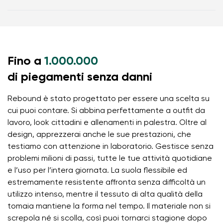
per le dita
Istruzioni per la manutenzione delle calzature
il drop zero mantiene tallone e punta sullo stesso
piano per una postura corretta
Certificato di garanzia
la suola stimolante da 5 mm attiva le terminazioni
Fino a
nervose del piede
1.000.000
i materiali flessibili favoriscono una migliore
di piegamenti senza danni
funzionalità di muscoli e tendini del piede
Rebound è stato progettato per essere una scelta su
la leggerezza della scarpa aiuta a prevenire
cui puoi contare. Si abbina perfettamente a outfit da
l'affaticamento dei piedi
Il tuo nome e cognome
lavoro, look cittadini e allenamenti in palestra. Oltre al
design, apprezzerai anche le sue prestazioni, che
testiamo con attenzione in laboratorio. Gestisce senza
Il tuo nome
Variante
problemi milioni di passi, tutte le tue attività quotidiane
e l’uso per l’intera giornata. La suola flessibile ed
La tua email
estremamente resistente affronta senza difficoltà un
utilizzo intenso, mentre il tessuto di alta qualità della
Cambia regione
tomaia mantiene la forma nel tempo. Il materiale non si
Numero d'ordine
Seleziona il paese di consegna
screpola né si scolla, così puoi tornarci stagione dopo