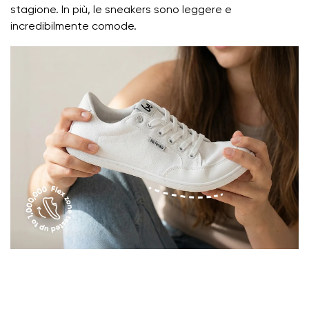
Variante
stagione. In più, le sneakers sono leggere e
incredibilmente comode.
Valutazione del testo
Seleziona una lingua
Domanda
Valutazione
Cambiare
Acconsento al trattamento dei dati personali inseriti ai
sensi di
queste condizioni
e alla loro pubblicazione.
Acconsento al trattamento dei dati personali inseriti ai
sensi di
queste condizioni
e alla loro pubblicazione.
Aggiungi una valutazione