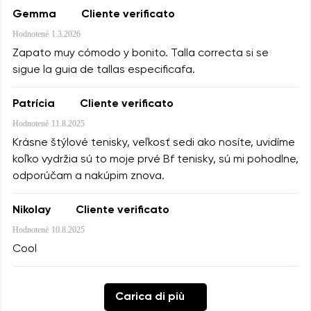
Gemma
Cliente verificato
Hodnotené
1.3.2026
Zapato muy cómodo y bonito. Talla correcta si se
sigue la guia de tallas especificafa.
Patrícia
Cliente verificato
Hodnotené
11.8.2025
Krásne štýlové tenisky, veľkosť sedi ako nosíte, uvidíme
koľko vydržia sú to moje prvé Bf tenisky, sú mi pohodlne,
odporúčam a nakúpim znova.
Nikolay
Cliente verificato
Hodnotené
10.8.2025
Cool
Carica di più