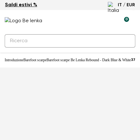
Saldi estivi %
IT / EUR
-25%
0
Introduzione
Barefoot scarpe
Barefoot scarpe Be Lenka Rebound - Dark Blue & White
37