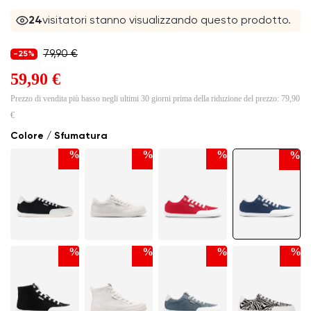
24
visitatori stanno visualizzando questo prodotto.
79,90 €
-25%
59,90 €
Prezzo di vendita più basso negli ultimi 30 giorni prima della riduzione del prezzo:
79,90
€
Colore / Sfumatura
%
%
%
%
%
%
%
%