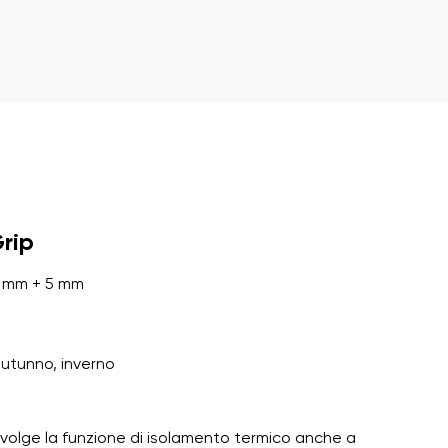
alla loro pubblicazione.
alla loro pubblicazione.
rip
 mm + 5 mm
autunno, inverno
 svolge la funzione di isolamento termico anche a