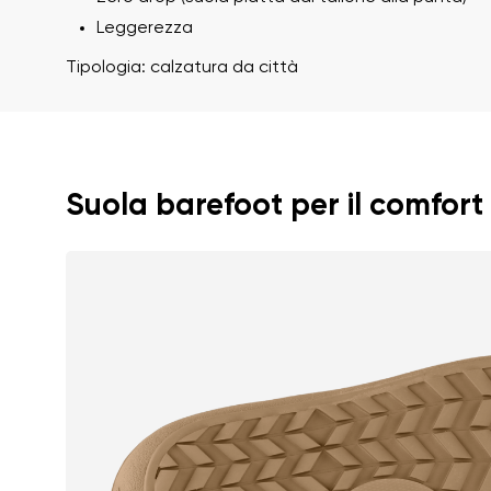
Valutazione del tes
Leggerezza
Tipologia: calzatura da città
Acconsento al tratt
Valutazione
Suola barefoot per il comfort
Acconsento al tratt