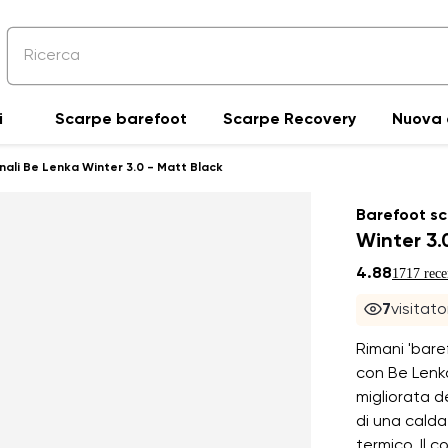
i
Scarpe barefoot
Scarpe Recovery
Nuova 
nali Be Lenka Winter 3.0 - Matt Black
Barefoot sc
Winter 3.
4.88
1717 rece
7
visitat
Rimani 'bare
con Be Lenka
migliorata de
di una calda
termico. Il