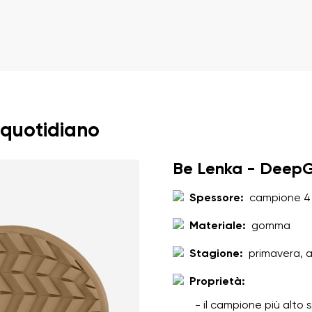
to
Seleziona una lingua
amento dei dati personali inseriti ai sensi di
queste condizioni
e 
Cambiare
 quotidiano
amento dei dati personali inseriti ai sensi di
queste condizioni
e 
Be Lenka - DeepG
Aggiungi una valutazione
Spessore:
campione 4
Materiale:
gomma
Stagione:
primavera, 
Proprietà:
- il campione più alto