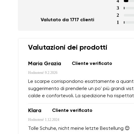
4
3
2
Valutato da 1717 clienti
1
Valutazioni dei prodotti
Maria Grazia
Cliente verificato
Hodnotené
9.2.2026
Le scarpe corrispondono esattamente a quanto m
suggerimento di prenderle un po' più grandi vist
calde e confortevoli. La spedizione ha rispettat
Klara
Cliente verificato
Hodnotené
1.12.2024
Tolle Schuhe, nicht meine letzte Bestellung 😊