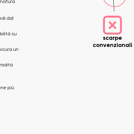
 natura
edi dal
ilità su
scarpe
convenzionali
sicura un
midità
me
La tua email
Variante
one più
Cambia regione
Seleziona il paese di consegna