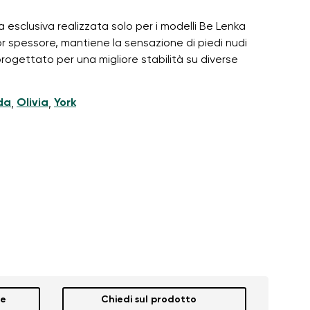
 esclusiva realizzata solo per i modelli Be Lenka
r spessore, mantiene la sensazione di piedi nudi
progettato per una migliore stabilità su diverse
da
Olivia
York
,
,
ne
Chiedi sul prodotto