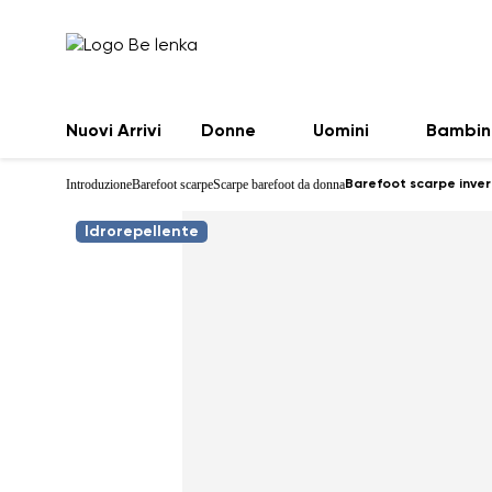
Nuovi Arrivi
Donne
Uomini
Bambin
Introduzione
Barefoot scarpe
Scarpe barefoot da donna
Barefoot scarpe inver
Idrorepellente