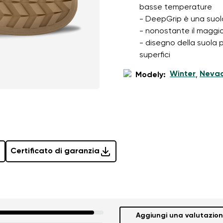
basse temperature
- DeepGrip è una suola
- nonostante il maggio
- disegno della suola 
superfici
Winter
Neva
Modely:
,
Certificato di garanzia
Aggiungi una valutazio