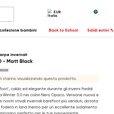
0
EUR
collezione bambini
Back to School
Saldi estivi %
arpe invernali
0 - Matt Black
nsioni
ori stanno visualizzando questo prodotto.
foot', caldo ed elegante durante gli inverni freddi
 Winter 3.0 nei colori Nero Opaco. Versione nuova e
i nostri stivali invernali barefoot più venduti, dotata
 fodera in lana merino per un eccellente isolamento
 compagno perfetto per le tue passeggiate