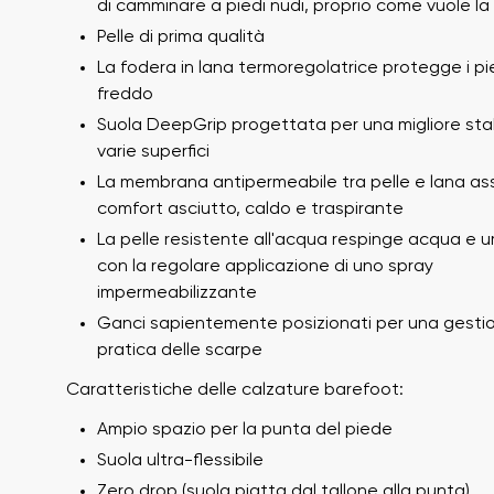
di camminare a piedi nudi, proprio come vuole la
Pelle di prima qualità
La fodera in lana termoregolatrice protegge i pi
freddo
Suola DeepGrip progettata per una migliore stab
varie superfici
La membrana antipermeabile tra pelle e lana as
comfort asciutto, caldo e traspirante
La pelle resistente all'acqua respinge acqua e u
Il tuo nome e cogno
Il tuo nome
con la regolare applicazione di uno spray
impermeabilizzante
Ganci sapientemente posizionati per una gesti
pratica delle scarpe
Variante
Numero d'ordine
Caratteristiche delle calzature barefoot:
Ampio spazio per la punta del piede
Suola ultra-flessibile
Domanda
Zero drop (suola piatta dal tallone alla punta)