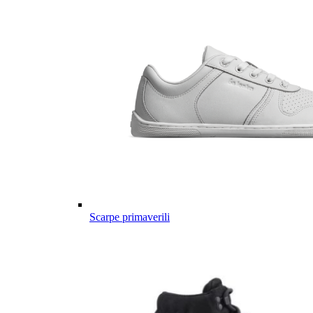
Scarpe primaverili