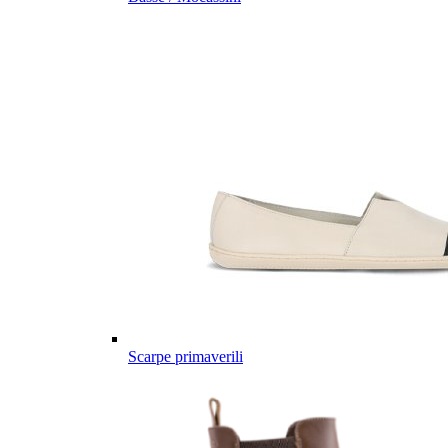
Scarpe primaverili