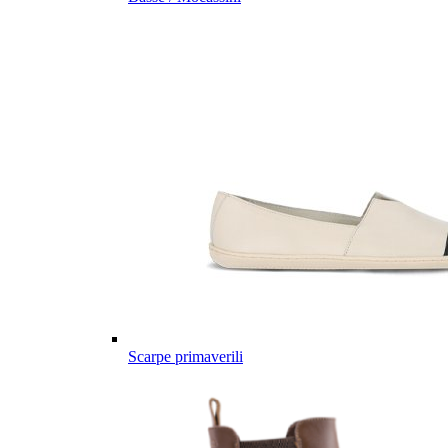
Scarpe primaverili