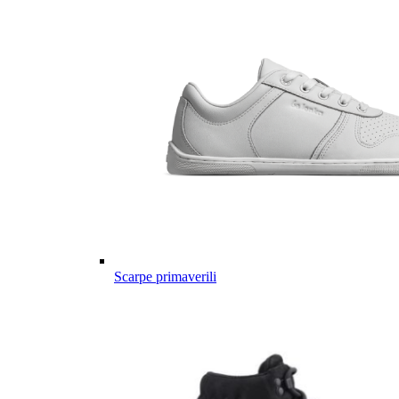
Scarpe primaverili