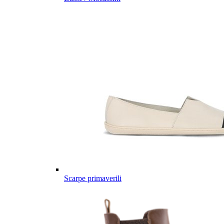
Scarpe primaverili