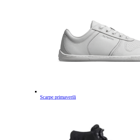
Scarpe primaverili