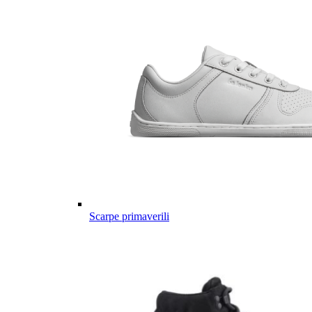
Scarpe primaverili