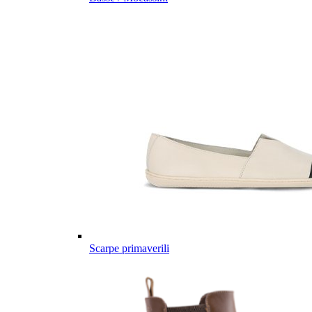
Scarpe primaverili