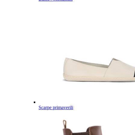
Scarpe primaverili