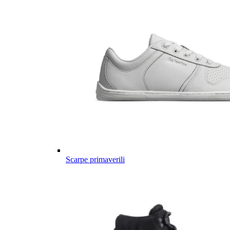
Scarpe primaverili