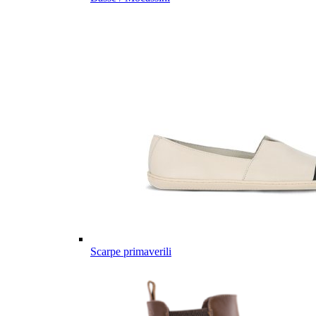
Scarpe primaverili