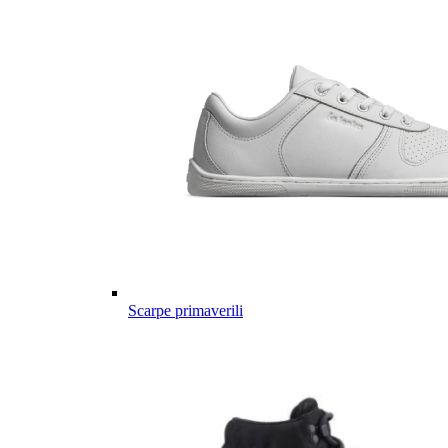
Scarpe primaverili