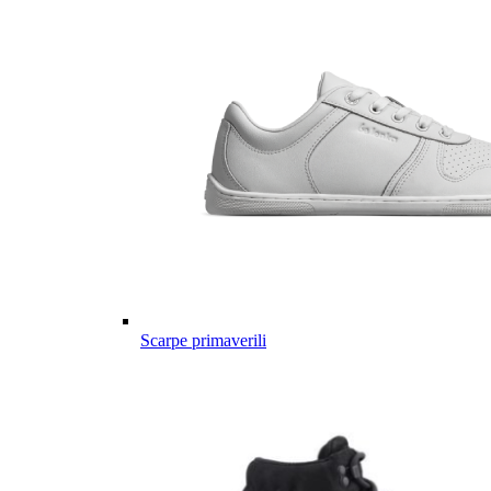
Scarpe primaverili