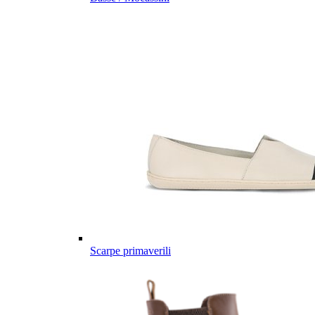
Scarpe primaverili