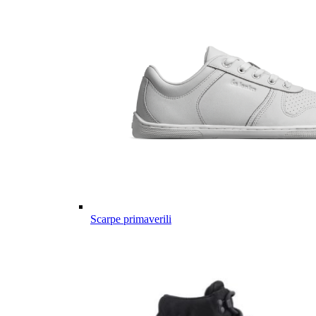
Scarpe primaverili