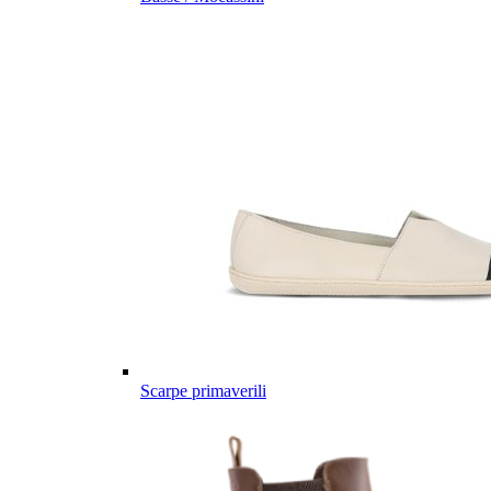
Scarpe primaverili