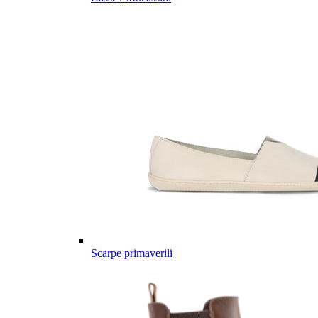
Scarpe primaverili