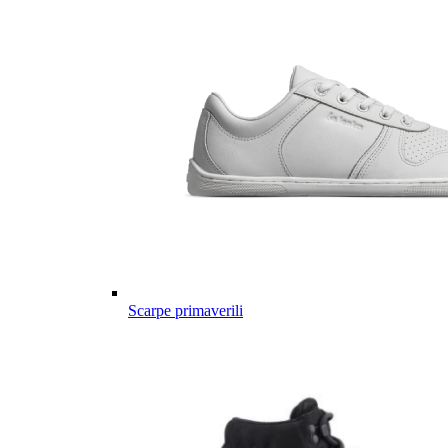
Scarpe primaverili