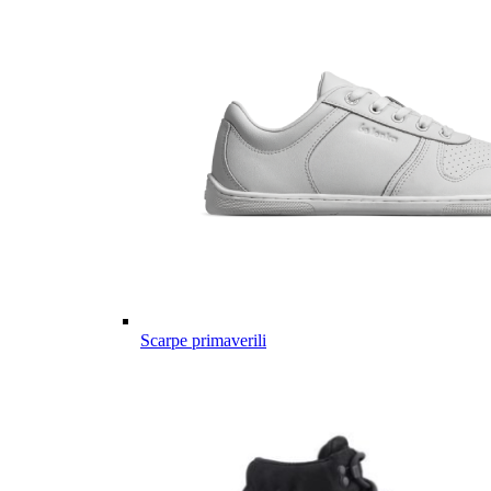
Scarpe primaverili