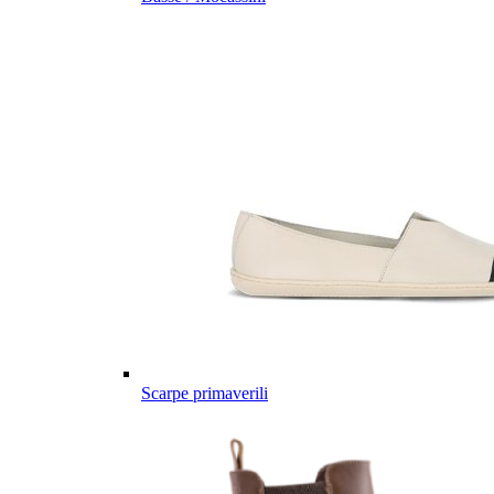
Scarpe primaverili