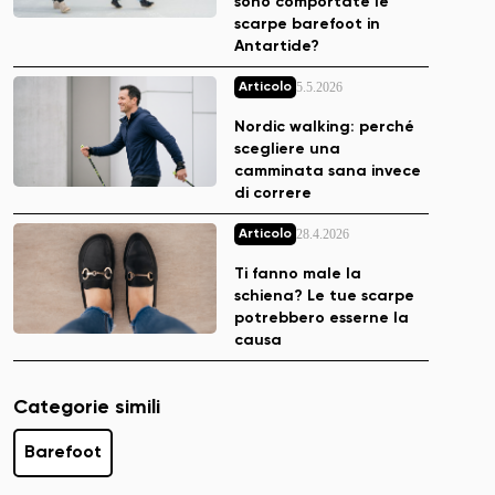
sono comportate le
scarpe barefoot in
Antartide?
5.5.2026
Articolo
Nordic walking: perché
scegliere una
camminata sana invece
di correre
28.4.2026
Articolo
Ti fanno male la
schiena? Le tue scarpe
potrebbero esserne la
causa
Categorie simili
Barefoot