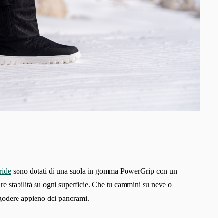
Cambia regione
Seleziona il paese di consegna
Seleziona una lingua
ride
sono dotati di una suola in gomma PowerGrip con un
frire stabilità su ogni superficie. Che tu cammini su neve o
Cambiare
di godere appieno dei panorami.