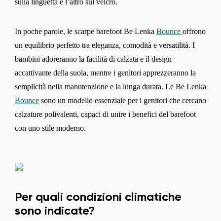
sulla linguetta e l’altro sul velcro.
In poche parole, le scarpe barefoot Be Lenka
Bounce
offrono
Seleziona una lingua
un equilibrio perfetto tra eleganza, comodità e versatilità. I
bambini adoreranno la facilità di calzata e il design
accattivante della suola, mentre i genitori apprezzeranno la
semplicità nella manutenzione e la lunga durata. Le Be Lenka
Cambiare
Bounce
sono un modello essenziale per i genitori che cercano
calzature polivalenti, capaci di unire i benefici del barefoot
con uno stile moderno.
Per quali condizioni climatiche
sono indicate?