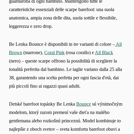
guardaroba di ogni bambino. Mantengono tutte le
caratteristiche essenziali delle scarpe barefoot: una suola
anatomica, ampia zona delle dita, suola sottile e flessibile,
leggerezza e zero drop.
Be Lenka Bounce è disponibili in tre varianti di colore –
All
Brown
(marrone),
Coral Pink
(rosa corallo) e
All Black
(nero) – queste scarpe offrono la possibilità di scegliere la
tonalità preferita dal bambino. Le taglie variano dalla 25 alla
38, garantendo una scelta perfetta per ogni fascia d'età, dai
più piccoli fino ai ragazzi quasi adulti.
Detské barefoot topánky Be Lenka
Bounce
sú výnimočným
modelom, ktorý razom premení vaše dieťa na malého
gentlemana alebo rozkošnú princeznú. Model kombinuje to
najlepšie z oboch svetov – sveta komfortu barefoot obuvi a