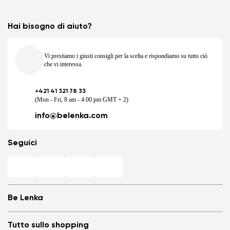
Hai bisogno di aiuto?
Vi prestiamo i giusti consigli per la scelta e rispondiamo su tutto ció
che vi interessa.
+421 41 321 78 33
(Mon - Fri, 8 am - 4.00 pm GMT + 2)
info@belenka.com
Seguici
Be Lenka
Negozi Barefoot
Tutto sullo shopping
Store Locator