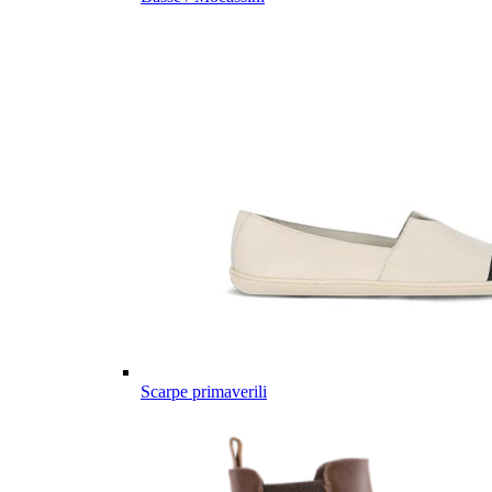
Scarpe primaverili