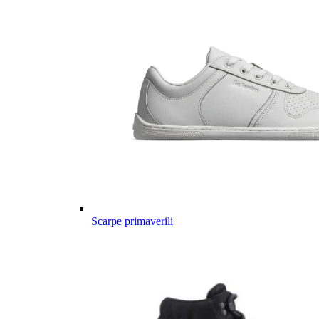
Scarpe primaverili