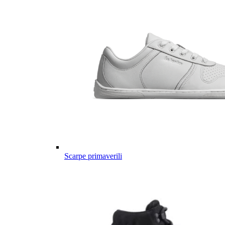
Scarpe primaverili