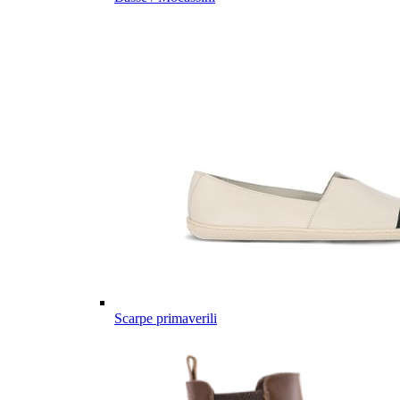
Scarpe primaverili