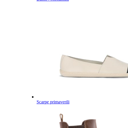
Scarpe primaverili