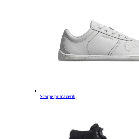
Scarpe primaverili