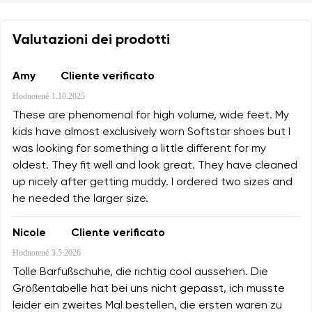
Valutazioni dei prodotti
Amy
Cliente verificato
Hodnotené
1.10.2025
These are phenomenal for high volume, wide feet. My
kids have almost exclusively worn Softstar shoes but I
was looking for something a little different for my
oldest. They fit well and look great. They have cleaned
up nicely after getting muddy. I ordered two sizes and
he needed the larger size.
Nicole
Cliente verificato
Hodnotené
3.5.2026
Tolle Barfußschuhe, die richtig cool aussehen. Die
Größentabelle hat bei uns nicht gepasst, ich musste
leider ein zweites Mal bestellen, die ersten waren zu