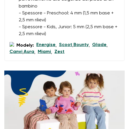
bambino
Cambia regione
- Spessore - Preschool: 4 mm (1,5 mm base +
Numero d'ordine
2,5 mm rilievi)
Seleziona il paese di consegna
Variante
- Spessore - Kids, Junior: 5 mm (2,5 mm base +
2,5 mm rilievi)
Energise
Scoot
Bounty
Glade
Valutazione del testo
Modely:
,
,
,
,
Seleziona una lingua
Canvi
Aura
Miami
Zest
,
,
,
Domanda
Valutazione
Cambiare
Acconsento al trattamento dei dati personali inseriti ai
sensi di
queste condizioni
e alla loro pubblicazione.
Acconsento al trattamento dei dati personali inseriti ai
sensi di
queste condizioni
e alla loro pubblicazione.
Aggiungi una valutazione