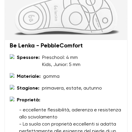
Be Lenka - PebbleComfort
Spessore:
Preschool: 4 mm
Kids, Junior: 5 mm
Materiale:
gomma
Stagione:
primavera, estate, autunno
Il tuo nome e cognome
Proprietà:
- eccellente flessibilità, aderenza e resistenza
Il tuo nome
Variante
allo scivolamento
- La suola con proprietà eccellenti si adatta
La tua email
perfettamente alle esigenze del piede di un