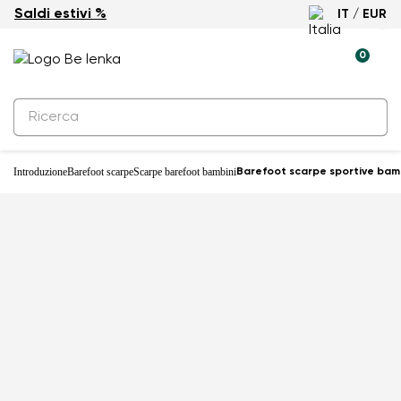
Saldi estivi %
IT / EUR
Nuovo
0
Introduzione
Barefoot scarpe
Scarpe barefoot bambini
Barefoot scarpe sportive bamb