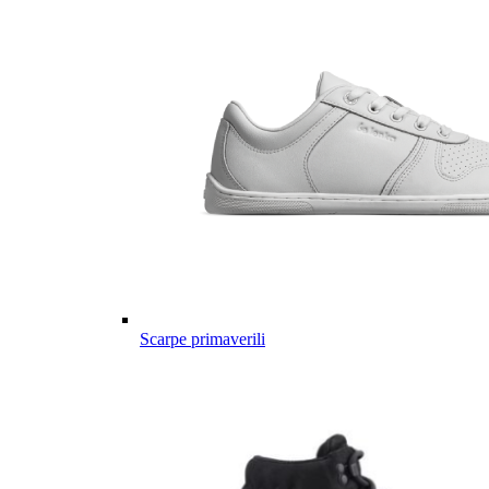
Scarpe primaverili