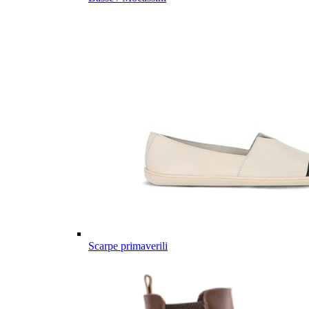
Scarpe primaverili